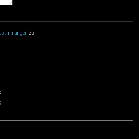
estimmungen
zu
8
9