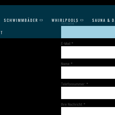
SCHWIMMBÄDER
WHIRLPOOLS
SAUNA & 
Vorname
*
KT
E-Mail
*
Name
*
Telefonnummer:
*
Ihre Nachricht
*